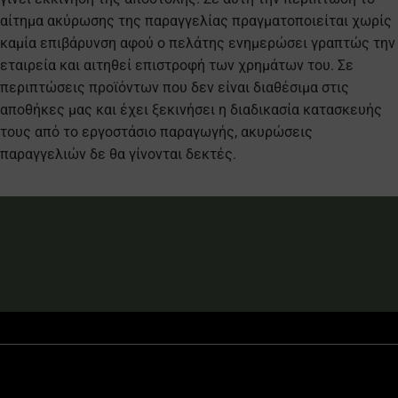
αίτημα ακύρωσης της παραγγελίας πραγματοποιείται χωρίς
καμία επιβάρυνση αφού ο πελάτης ενημερώσει γραπτώς την
εταιρεία και αιτηθεί επιστροφή των χρημάτων του. Σε
Διαχειριστείτε την
περιπτώσεις προϊόντων που δεν είναι διαθέσιμα στις
ιδιωτικότητά σας
αποθήκες μας και έχει ξεκινήσει η διαδικασία κατασκευής
τους από το εργοστάσιο παραγωγής, ακυρώσεις
Χρησιμοποιούμε τεχνολογίες όπως τα cookies για την αποθήκευση ή/και
την πρόσβαση σε πληροφορίες συσκευών. Αυτό το κάνουμε για να
παραγγελιών δε θα γίνονται δεκτές.
βελτιώσουμε την εμπειρία περιήγησης και να προβάλλουμε (μη)
εξατομικευμένες διαφημίσεις. Η συγκατάθεση για τις εν λόγω
τεχνολογίες θα μας επιτρέψει να επεξεργαστούμε δεδομένα προσωπικού
χαρακτήρα, όπως συμπεριφορά περιήγησης ή μοναδικά αναγνωριστικά
σε αυτόν τον ιστότοπο. Η μη συγκατάθεση ή η ανάκληση της
συγκατάθεσης, μπορεί να επηρεάσει αρνητικά ορισμένες λειτουργίες και
δυνατότητες.
Αποδοχή
Δεν αποδέχομαι