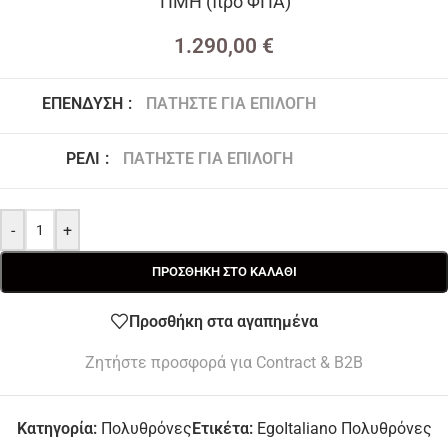
ΤΙΜΗ (προ ΦΠΑ)
1.290,00
€
ΕΠΈΝΔΥΣΗ
:
ΠΑΤΉΣΤΕ ΓΙΑ ΕΠΙΛΟΓΉ
Ύφασμα Bounce
ΡΈΛΙ
:
ΠΑΤΉΣΤΕ ΓΙΑ ΕΠΙΛΟΓΉ
Ρέλι Boing
-
+
ΠΡΟΣΘΉΚΗ ΣΤΟ ΚΑΛΆΘΙ
Προσθήκη στα αγαπημένα
Ζητήστε προσφορά για Contract & B2B
Κατηγορία:
Πολυθρόνες
Ετικέτα:
EgoItaliano Πολυθρόνες