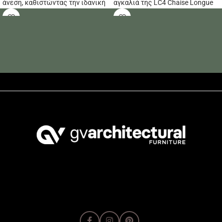
άνεση, καθιστώντας την ιδανική
αγκαλιά της LC4 Chaise Longue
επιλογή για χαλάρωση και
Style μετατρέποντας τις
χαλάρωση.
συνηθισμένες στιγμές σε
εξαιρετικές αποδράσεις.