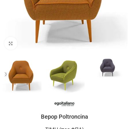
Click to enlarge
Bepop Poltroncina