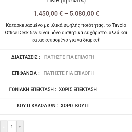
ΤΙΜΗ (προ ΦΠΑ)
1.450,00
€
–
5.080,00
€
Κατασκευασμένο με υλικά υψηλής ποιότητας, το Tavolo
Office Desk δεν είναι μόνο αισθητικά ευχάριστο, αλλά και
κατασκευασμένο για να διαρκεί!
ΔΙΑΣΤΆΣΕΙΣ
:
ΠΑΤΉΣΤΕ ΓΙΑ ΕΠΙΛΟΓΉ
160 x 90 x H 74 cm
200 x 90 x H 74 cm
ΕΠΙΦΆΝΕΙΑ
:
ΠΑΤΉΣΤΕ ΓΙΑ ΕΠΙΛΟΓΉ
180 x 90 x H 74 cm
240 x 90 x H 74 cm
ΓΩΝΙΑΚΉ ΕΠΈΚΤΑΣΗ
:
ΧΩΡΊΣ ΕΠΈΚΤΑΣΗ
280 x 120 x H 74 cm
90 x 90 x H 74 cm
80 x 50 x H 74 cm
Χωρίς επέκταση
ΚΟΥΤΊ ΚΑΛΩΔΊΩΝ
:
ΧΩΡΊΣ ΚΟΥΤΊ
18 χ 5 εκατοστά
8 χ 8 εκατοστά
Χωρίς κουτί
-
+