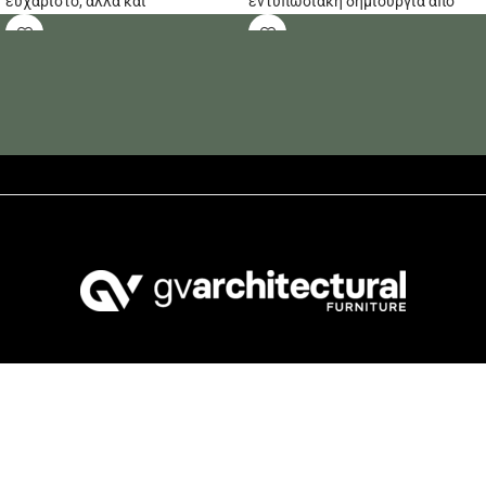
ευχάριστο, αλλά και
εντυπωσιακή δημιουργία από
κατασκευασμένο για να διαρκεί!
τον Ιταλό σχεδιαστή Peregalli.
Συνδυάζοντας τέλεια τη φόρμα
και τη λειτουργία, χρησιμεύει
τόσο ως κεντρικό στοιχείο για
ζωντανές συγκεντρώσεις όσο
και ως κομψός χώρος εργασίας
για εστιασμένες συζητήσεις.