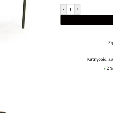
-
+
Ζη
Κατηγορία:
Συ
√
2 χ