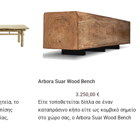
Arbora Suar Wood Bench
3.250,00
€
τεία, το
Είτε τοποθετείται δίπλα σε έναν
επίσης
καταπράσινο κήπο είτε ως κομβικό σημείο
ίας,
στο χώρο σας, ο Arbora Suar Wood Bench
λαυσης χωρίς
συνδυάζει την κομψότητα με τη
λειτουργικότητα.