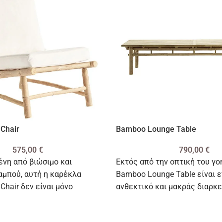
Chair
Bamboo Lounge Table
575,00
€
790,00
€
νη από βιώσιμο και
Εκτός από την οπτική του γοη
αμπού, αυτή η καρέκλα
Bamboo Lounge Table είναι 
hair δεν είναι μόνο
ανθεκτικό και μακράς διαρκε
άριστη αλλά και φιλική προς
εξασφαλίζοντας χρόνια από
ν.
να θυσιάζει το στυλ.