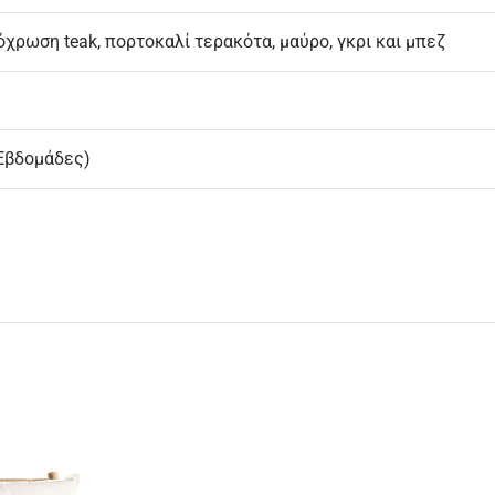
όχρωση teak, πορτοκαλί τερακότα, μαύρο, γκρι και μπεζ
 Εβδομάδες)