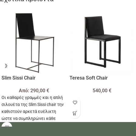
Slim Sissi Chair
Teresa Soft Chair
Από:
290,00
€
540,00
€
Οι καθαρές γραμμές και η απλή
σιλουέτα της Slim Sissi chair την
καθιστούν αρκετά ευέλικτη
ώστε να συμπληρώνει κάθε
διακόσμηση δωματίου χωρίς
κόπο.