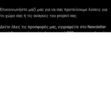
Επικοινωνήστε μαζί μας για να σας προτείνουμε λύσεις για
το χώρο σας ή τις ανάγκες του project σας.
Δείτε όλες τις προσφορές μας, εγγραφείτε στο Newsletter
μας ή δημιουργήστε ένα λογαριασμό B2B για επαγγελματίες
ή B2C για ιδιώτες!
ΧΡΗΣΙΜΕΣ ΠΛΗΡΟΦΟΡΙΕΣ
ΕΞΥΠΗΡΕΤΗΣΗ ΠΕΛΑΤΩΝ
ΣΥΛΛΟΓΕΣ
ΕΠΙΚΟΙΝΩΝΙΑ
© gvfurniture 2015-2026 This site is protected by Turnstile Cloudfare
Privacy
Policy
and
Terms of Service
apply.