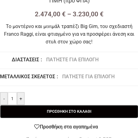
ΤΙΜΗ (προ ΦΠΑ)
2.474,00
€
–
3.230,00
€
Το μοντέρνο και μινιμάλ τραπέζι Big Gim, του σχεδιαστή
Franco Raggi, είναι φτιαγμένο για να προσφέρει άνεση και
στυλ στον χώρο σας!
ΔΙΑΣΤΆΣΕΙΣ
:
ΠΑΤΉΣΤΕ ΓΙΑ ΕΠΙΛΟΓΉ
200 x 90 x 74 Υ εκ
240 x 100 x 74 Υ εκ
ΜΕΤΑΛΛΙΚΌΣ ΣΚΕΛΕΤΌΣ
:
ΠΑΤΉΣΤΕ ΓΙΑ ΕΠΙΛΟΓΉ
-
+
ΠΡΟΣΘΉΚΗ ΣΤΟ ΚΑΛΆΘΙ
Προσθήκη στα αγαπημένα