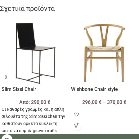
Σχετικά προϊόντα
Slim Sissi Chair
Wishbone Chair style
Από:
290,00
€
296,00
€
–
370,00
€
Οι καθαρές γραμμές και η απλή
σιλουέτα της Slim Sissi chair την
καθιστούν αρκετά ευέλικτη
ώστε να συμπληρώνει κάθε
διακόσμηση δωματίου χωρίς