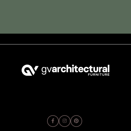
κόπο.