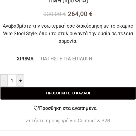
ΤΙΜΗ (προ ΦΠΑ)
264,00
€
330,00
€
Αναβαθμίστε την εσωτερική σας διακόσμηση με το σκαμπό
Wire Stool Style, όπου το στυλ συναντά την ουσία σε τέλεια
αρμονία.
ΧΡΏΜΑ
:
ΠΑΤΉΣΤΕ ΓΙΑ ΕΠΙΛΟΓΉ
Black
Nickel
-
+
ΠΡΟΣΘΉΚΗ ΣΤΟ ΚΑΛΆΘΙ
Προσθήκη στα αγαπημένα
Ζητήστε προσφορά για Contract & B2B