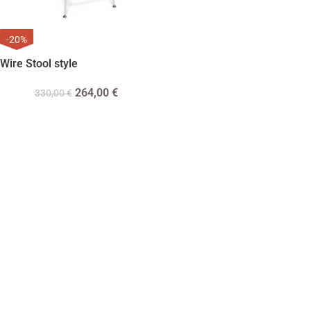
-20%
Wire Stool style
264,00
€
330,00
€