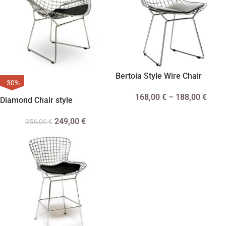
Bertoia Style Wire Chair
-30%
168,00
€
–
188,00
€
Diamond Chair style
249,00
€
356,00
€