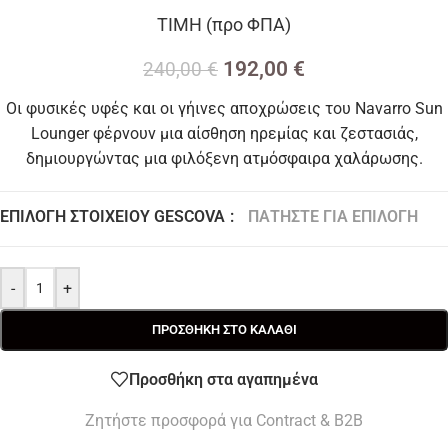
ΤΙΜΗ (προ ΦΠΑ)
192,00
€
240,00
€
Οι φυσικές υφές και οι γήινες αποχρώσεις του Navarro Sun
Lounger φέρνουν μια αίσθηση ηρεμίας και ζεστασιάς,
δημιουργώντας μια φιλόξενη ατμόσφαιρα χαλάρωσης.
ΕΠΙΛΟΓΉ ΣΤΟΙΧΕΊΟΥ GESCOVA
:
ΠΑΤΉΣΤΕ ΓΙΑ ΕΠΙΛΟΓΉ
Sun Lounger
-
+
ΠΡΟΣΘΉΚΗ ΣΤΟ ΚΑΛΆΘΙ
Προσθήκη στα αγαπημένα
Ζητήστε προσφορά για Contract & B2B