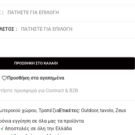
Σ
:
ΠΑΤΉΣΤΕ ΓΙΑ ΕΠΙΛΟΓΉ
x 90 x 74 Υ εκ
240 x 90 x 74 Υ εκ
90 x 90 x 74 Υ εκ
ΛΕΤΌΣ
:
ΠΑΤΉΣΤΕ ΓΙΑ ΕΠΙΛΟΓΉ
ΠΡΟΣΘΉΚΗ ΣΤΟ ΚΑΛΆΘΙ
Προσθήκη στα αγαπημένα
τήστε προσφορά για Contract & B2B
ωτερικού χώρου
,
Τραπέζια
Ετικέτες:
Outdoor
,
tavolo
,
Zeus
ρόνια εγγύηση σε όλα μας τα προϊόντα
√
Αποστολές σε όλη την Ελλάδα