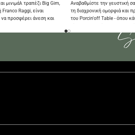
αι μινιμάλ τραπέζι Big Gim,
Αναβαθμίστε την γευστική σα
 Franco Raggi, είναι
τη διαχρονική ομορφιά και π
 να προσφέρει άνεση και
του Porcin'off Table - όπου κ
ρο σας!
γίνεται μια αξέχαστη εμπειρί