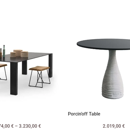
Porcin’off Table
74,00
€
–
3.230,00
€
2.019,00
€