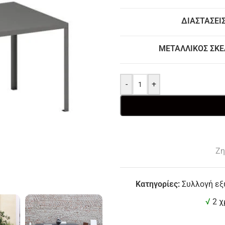
ΔΙΑΣΤΆΣΕΙ
160 x 90 x 74 Υ εκ
200 
ΜΕΤΑΛΛΙΚΌΣ ΣΚΕ
-
+
Ζη
Κατηγορίες:
Συλλογή εξ
√
2 χ