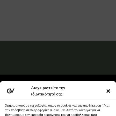
ιδιωτικότητά σας
Χρησιμοποιούμε τεχνολογίες όπως τα cookies για την αποθήκευση ή/και
την πρόσβαση σε πληροφορίες συσκευών. Αυτό το κάνουμε για να
βελτιώσουμε την εμπειρία περιήγησης και να προβάλλουμε (μη)
εξατομικευμένες διαφημίσεις. Η συγκατάθεση για τις εν λόγω
τεχνολογίες θα μας επιτρέψει να επεξεργαστούμε δεδομένα προσωπικού
χαρακτήρα, όπως συμπεριφορά περιήγησης ή μοναδικά αναγνωριστικά
σε αυτόν τον ιστότοπο. Η μη συγκατάθεση ή η ανάκληση της
συγκατάθεσης, μπορεί να επηρεάσει αρνητικά ορισμένες λειτουργίες και
δυνατότητες.
Αποδοχή
Δεν αποδέχομαι
Διαχείριση
Πολιτική Cookies
Όροι και προυποθέσεις