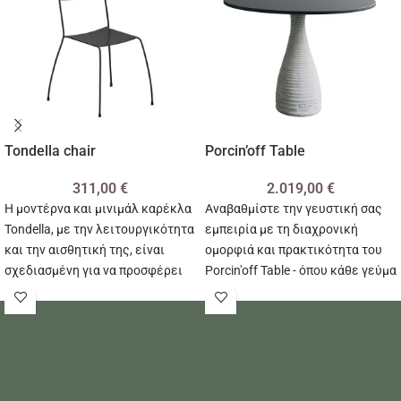
Tondella chair
Porcin’off Table
311,00
€
2.019,00
€
Η μοντέρνα και μινιμάλ καρέκλα
Αναβαθμίστε την γευστική σας
Tondella, με την λειτουργικότητα
εμπειρία με τη διαχρονική
και την αισθητική της, είναι
ομορφιά και πρακτικότητα του
σχεδιασμένη για να προσφέρει
Porcin'off Table - όπου κάθε γεύμα
άνεση και στυλ στον χώρο σας!
γίνεται μια αξέχαστη εμπειρία.